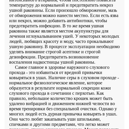
температуру до нормальной и предотвратить некроз
ушной раковины. Если произошло обморожение, мазь
от обморожения можно нанести местно. Если есть язва
или некроз, можно добавить антибиотики, чтобы
предотвратить инфекцию. В то же время ушная
раковина также является местом акупунктуры для
лечения иглоукалыванием ушей. У некоторых молодых
людей, любящих красоту и моду, часто прокалывают
ушную раковину. В процессе эксплуатации необходимо
уделять внимание строгой асептике и строгой
дезинфекции. Предотвратить возникновение
воспаления надкостницы ушной раковины.
Самое главное в здоровье наружного слухового
прохода - это избавиться от вредной привычки
ковыряться в ушах. Наличие серы в слуховом проходе -
нормальное физиологическое явление, которое
образуется в результате нормальной секреции кожи
слухового прохода в сочетании с перхотью. Как
правило, небольшое количество крошек может быть
удалено вибрацией и движением нижней челюсти во
время тренировки без специальной очистки. Однако у
многих людей есть дурная привычка ковырять в ушах.
Они часто любят закапывать уши шпильками,
спичками и другими предметами, что легко может