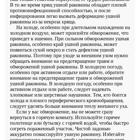
В то же время хрящ ушной раковины обладает плохой
противоинфекционной способностью, и после
инфицирования легко вызвать деформацию ушной
раковины из-за некроза хряща.
На холоде, особенно при длительном нахождении на
холодном воздухе, может произойти обморожение, что
приведет к ишемии. При сильном обморожении ушная
раковина, особенно край ушной раковины, может
появиться сухой некроз и стать дефектом ушной
раковины. Поэтому при уходе за внешним ухом нужно
обращать внимание на предотвращение травм и
обморожений ушной раковины. В холодную погоду,
особенно при активном отдыхе или работе, обратите
внимание на предотвращение травм и обморожений
ушной раковины. В холодную погоду, особенно при
активном отдыхе или работе, следует надевать
хлопковые или шерстяные наушники. Тем, кто боится
холода и плохого периферического кровообращения,
следует уделять больше внимания теплу внешнего уха.
Если у вас обморожение, вы не можете сразу
вернуться в горячую комнату. Используйте горячее
полотенце или бутылку с горячей водой, чтобы быстро
согреть пораженный участок. Чистой ладонью
аккуратно помассируйте ушную раковину. Избегайте
интенсивного втирания, чтобы постепенно повысить