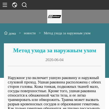
>
новости
>
Метод ухода за наружным ухом
дома
Метод ухода за наружным ухом
2020-06-04
Наружное ухо включает ушную раковину и наружный
слуховой проход. Ушная раковина расположена с обеих
сторон головы. Кожа тонкая, подкожных тканей мало,
сосуды поверхностные. Кроме того, ушная раковина
относится к обнаженной части тела, и ее легко
травмировать или обморожить. Травма может вызвать
разрыв кровеносных сосудов и образование гематомы.
Как только гематома образуется, ее трудно рассасывать.